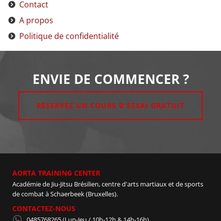
Contact
A propos
Politique de confidentialité
ENVIE DE COMMENCER ?
RÉSERVEZ UN COURS D'ESSAI GRATUIT
AORTA TRAINING CENTER
Académie de Jiu-Jitsu Brésilien, centre d'arts martiaux et de sports
de combat à Schaerbeek (Bruxelles).
CONTACTEZ-NOUS
0485768265
(Lun-Jeu / 10h-12h & 14h-16h)