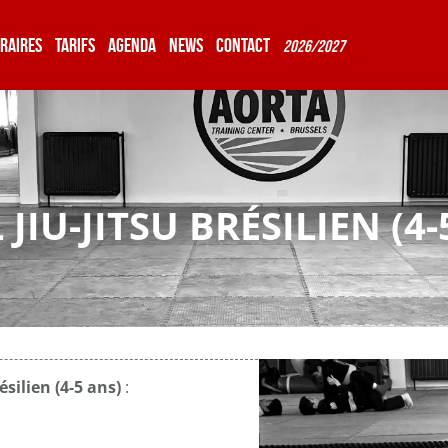
RAIRES
TARIFS
AGENDA
NEWS
CONTACT
2026/2027
 JIU-JITSU BRÉSILIEN (4-
ésilien (4-5 ans)
: